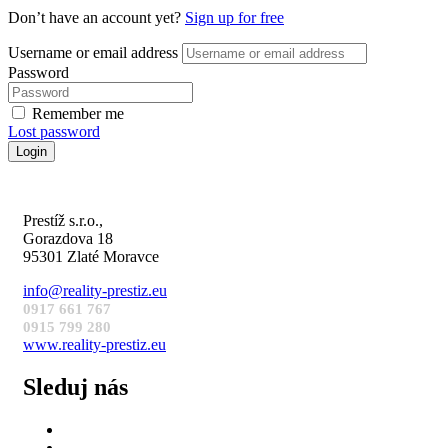
Don’t have an account yet?
Sign up for free
Username or email address
Password
Remember me
Lost password
Login
Prestíž s.r.o.,
Gorazdova 18
95301 Zlaté Moravce
info@reality-prestiz.eu
0917 661 767
0915 799 280
www.reality-prestiz.eu
Sleduj nás