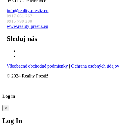
95301 Zlaté Moravce
info@reality-prestiz.eu
0917 661 767
0915 799 280
www.reality-prestiz.eu
Sleduj nás
Všeobecné obchodné podmienky
|
Ochrana osobných údajov
© 2024 Reality Prestíž
Log in
×
Log In