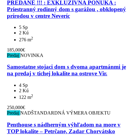
PREDANÉ !!! : EXKLUZÍVNA PONUKA :
Priestranný rodinný dom s garážou , obklopený
prírodou v centre Neveríc
5 Sp
2 Kú
2
276 m
185,000€
Predaj
NOVINKA
Samostatne stojaci dom s dvoma apartmánmi je
na predaj v tichej lokalite na ostrove Vir.
4 Sp
2 Kú
2
122 m
250,000€
Predaj
NADŠTANDARDNÁ VÝMERA OBJEKTU
Penthouse s nádherným výhľadom na more v
TOP lokalite – Petrčane, Zadar Chorvátsko