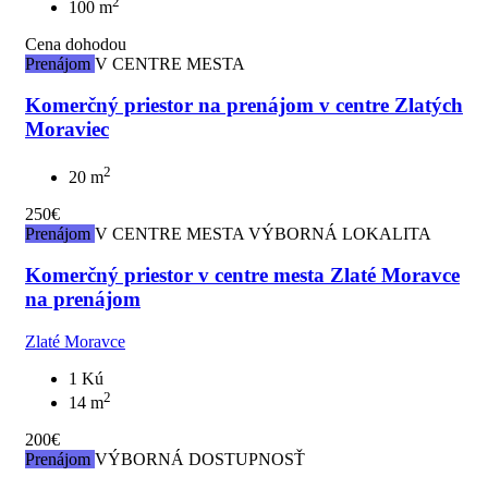
2
100 m
Cena dohodou
Prenájom
V CENTRE MESTA
Komerčný priestor na prenájom v centre Zlatých
Moraviec
2
20 m
250€
Prenájom
V CENTRE MESTA
VÝBORNÁ LOKALITA
Komerčný priestor v centre mesta Zlaté Moravce
na prenájom
Zlaté Moravce
1 Kú
2
14 m
200€
Prenájom
VÝBORNÁ DOSTUPNOSŤ