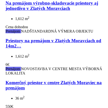
Na prenájom výrobno-skladovacie priestory aj
jednotlivo v Zlatých Moravciach
2
1,612 m
Cena dohodou
Prenájom
NADŠTANDARDNÁ VÝMERA OBJEKTU
Priestory na prenájom v Zlatých Moravciach od
14m2…
2
1,612 m
6€
Prenájom
NOVOSTAVBA
V CENTRE MESTA
VÝBORNÁ
LOKALITA
Komerčný priestor v centre Zlatých Moraviec na
prenájom
2
36 m
550€