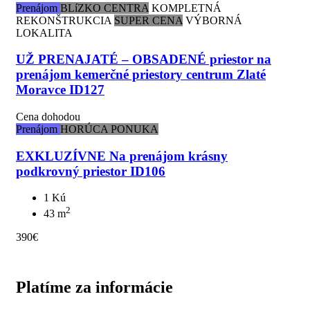
Prenájom
BLíZKO CENTRA
KOMPLETNÁ
REKONŠTRUKCIA
SUPER CENA
VÝBORNÁ
LOKALITA
UŽ PRENAJATÉ – OBSADENÉ priestor na
prenájom kemerčné priestory centrum Zlaté
Moravce ID127
Cena dohodou
Prenájom
HORÚCA PONUKA
EXKLUZÍVNE Na prenájom krásny
podkrovný priestor ID106
1 Kú
2
43 m
390€
Platíme za informácie