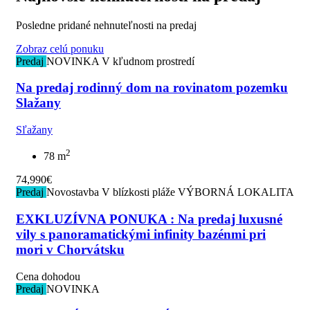
Posledne pridané nehnuteľnosti na predaj
Zobraz celú ponuku
Predaj
NOVINKA
V kľudnom prostredí
Na predaj rodinný dom na rovinatom pozemku
Slažany
Sľažany
2
78 m
74,990€
Predaj
Novostavba
V blízkosti pláže
VÝBORNÁ LOKALITA
EXKLUZÍVNA PONUKA : Na predaj luxusné
vily s panoramatickými infinity bazénmi pri
mori v Chorvátsku
Cena dohodou
Predaj
NOVINKA