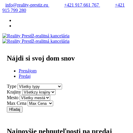
info@reality-prestiz.eu
+421 917 661 767
+421
915 799 280
Nájdi si svoj dom snov
Prenájom
Predaj
Type
Krajiny
Mesto
Max Cena
Hľadaj
Najnovšie nehnuteľnosti na predaj