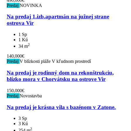
490,000€
Predaj
NOVINKA
Na predaj 1.izb.apartmán na južnej strane
ostrova Vir
1 Sp
1 Kú
2
34 m
140,000€
Predaj
V blízkosti pláže
V kľudnom prostredí
Na predaj je rodinný dom na rekonštrukciu,
blízko mora v Chorvátsku na ostrove Vir
150,000€
Predaj
Novostavba
Na predaj je krásna vila s bazénom v Zatone.
3 Sp
3 Kú
2
254 m