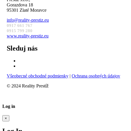
Gorazdova 18
95301 Zlaté Moravce
info@reality-prestiz.eu
0917 661 767
0915 799 280
www.reality-prestiz.eu
Sleduj nás
Všeobecné obchodné podmienky
|
Ochrana osobných údajov
© 2024 Reality Prestíž
Log in
×