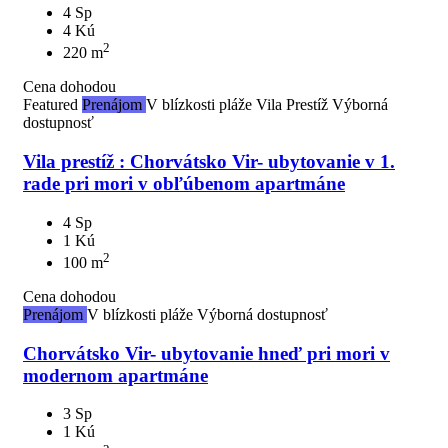
4 Sp
4 Kú
2
220 m
Cena dohodou
Featured
Prenájom
V blízkosti pláže
Vila Prestíž
Výborná
dostupnosť
Vila prestíž : Chorvátsko Vir- ubytovanie v 1.
rade pri mori v obľúbenom apartmáne
4 Sp
1 Kú
2
100 m
Cena dohodou
Prenájom
V blízkosti pláže
Výborná dostupnosť
Chorvátsko Vir- ubytovanie hneď pri mori v
modernom apartmáne
3 Sp
1 Kú