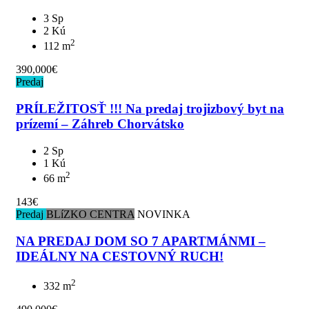
3 Sp
2 Kú
2
112 m
390,000€
Predaj
PRÍLEŽITOSŤ !!! Na predaj trojizbový byt na
prízemí – Záhreb Chorvátsko
2 Sp
1 Kú
2
66 m
143€
Predaj
BLíZKO CENTRA
NOVINKA
NA PREDAJ DOM SO 7 APARTMÁNMI –
IDEÁLNY NA CESTOVNÝ RUCH!
2
332 m