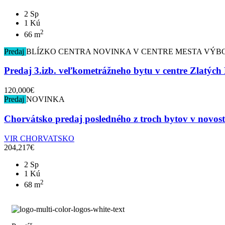
2 Sp
1 Kú
2
66 m
Predaj
BLÍZKO CENTRA
NOVINKA
V CENTRE MESTA
VÝB
Predaj 3.izb. veľkometrážneho bytu v centre Zlatých
120,000€
Predaj
NOVINKA
Chorvátsko predaj posledného z troch bytov v novos
VIR CHORVATSKO
204,217€
2 Sp
1 Kú
2
68 m