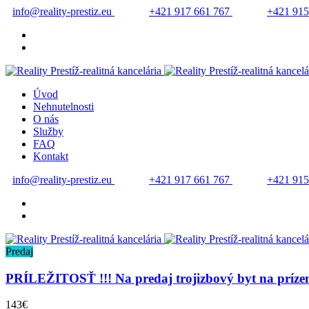
info@reality-prestiz.eu
+421 917 661 767
+421 915
Úvod
Nehnutelnosti
O nás
Služby
FAQ
Kontakt
info@reality-prestiz.eu
+421 917 661 767
+421 915
Predaj
PRÍLEŽITOSŤ !!! Na predaj trojizbový byt na príz
143€