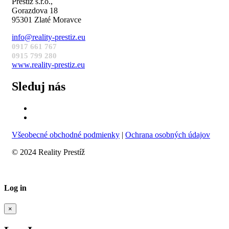
Prestíž s.r.o.,
Gorazdova 18
95301 Zlaté Moravce
info@reality-prestiz.eu
0917 661 767
0915 799 280
www.reality-prestiz.eu
Sleduj nás
Všeobecné obchodné podmienky
|
Ochrana osobných údajov
© 2024 Reality Prestíž
Log in
×