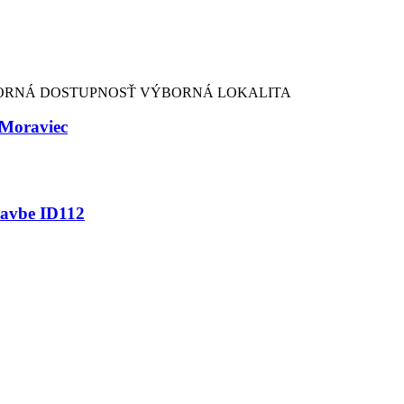
ORNÁ DOSTUPNOSŤ
VÝBORNÁ LOKALITA
 Moraviec
tavbe ID112