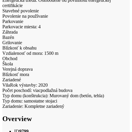
Energetická trieda: Oslobodené od povinnosti energetickej
certifikácie
Stavebné povolenie
Povolenie na používanie
Parkovanie
Parkovacie miesta: 4
Záhrada
Bazén
Grilovanie
Blízkosť k obsahu
Vzdialenosť od mora: 1500 m
Obchod
Škola
Verejná doprava
Blízkosť mora
Zariadené
VilaRok výstavby: 2020
Počet poschodí: viacpodlažná budova
Typ domu (konštrukcia): Murovaný dom (betón, tehla)
Typ domu: samostatne stojaci
Zariadenie: Kompletne zariadený
Overview
ID
9799