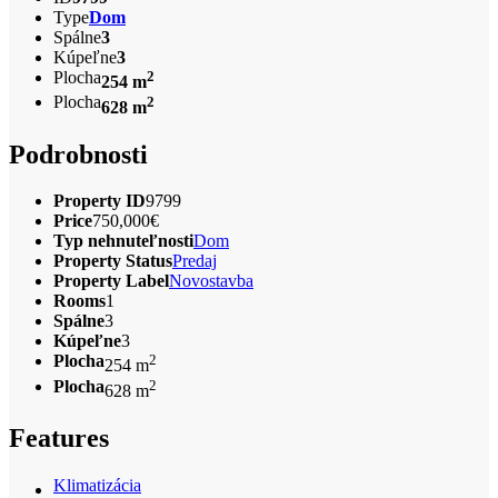
Type
Dom
Spálne
3
Kúpeľne
3
Plocha
2
254 m
Plocha
2
628 m
Podrobnosti
Property ID
9799
Price
750,000€
Typ nehnuteľnosti
Dom
Property Status
Predaj
Property Label
Novostavba
Rooms
1
Spálne
3
Kúpeľne
3
Plocha
2
254 m
Plocha
2
628 m
Features
Klimatizácia