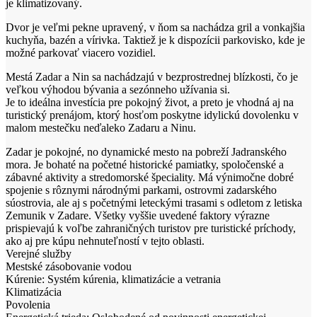
je klimatizovaný.
Dvor je veľmi pekne upravený, v ňom sa nachádza gril a vonkajšia
kuchyňa, bazén a vírivka. Taktiež je k dispozícii parkovisko, kde je
možné parkovať viacero vozidiel.
Mestá Zadar a Nin sa nachádzajú v bezprostrednej blízkosti, čo je
veľkou výhodou bývania a sezónneho užívania si.
Je to ideálna investícia pre pokojný život, a preto je vhodná aj na
turistický prenájom, ktorý hosťom poskytne idylickú dovolenku v
malom mestečku neďaleko Zadaru a Ninu.
Zadar je pokojné, no dynamické mesto na pobreží Jadranského
mora. Je bohaté na početné historické pamiatky, spoločenské a
zábavné aktivity a stredomorské špeciality. Má výnimočne dobré
spojenie s rôznymi národnými parkami, ostrovmi zadarského
súostrovia, ale aj s početnými leteckými trasami s odletom z letiska
Zemunik v Zadare. Všetky vyššie uvedené faktory výrazne
prispievajú k voľbe zahraničných turistov pre turistické príchody,
ako aj pre kúpu nehnuteľností v tejto oblasti.
Verejné služby
Mestské zásobovanie vodou
Kúrenie: Systém kúrenia, klimatizácie a vetrania
Klimatizácia
Povolenia