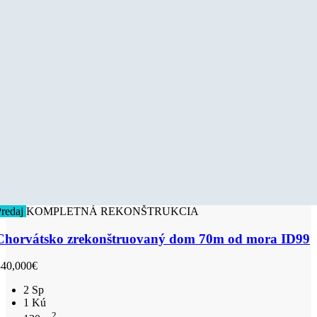
Predaj
KOMPLETNÁ REKONŠTRUKCIA
Chorvátsko zrekonštruovaný dom 70m od mora ID99
340,000€
2 Sp
1 Kú
2