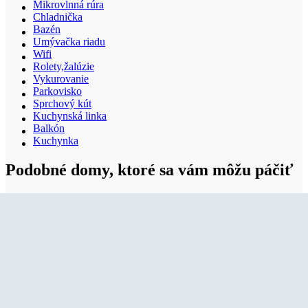
Mikrovlnná rúra
Chladnička
Bazén
Umývačka riadu
Wifi
Rolety,žalúzie
Vykurovanie
Parkovisko
Sprchový kút
Kuchynská linka
Balkón
Kuchynka
Podobné domy, ktoré sa vám môžu páčiť