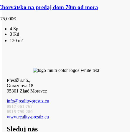
Chorvátsko na predaj dom 70m od mora
375,000€
4 Sp
3 Kú
2
120 m
Prestíž s.r.o.,
Gorazdova 18
95301 Zlaté Moravce
info@reality-prestiz.eu
0917 661 767
0915 799 280
www.reality-prestiz.eu
Sleduj nás