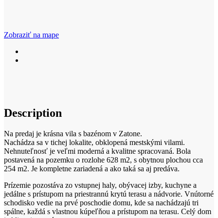
Zobraziť na mape
Description
Na predaj je krásna vila s bazénom v Zatone.
Nachádza sa v tichej lokalite, obklopená mestskými vilami.
Nehnuteľnosť je veľmi moderná a kvalitne spracovaná. Bola
postavená na pozemku o rozlohe 628 m2, s obytnou plochou cca
254 m2. Je kompletne zariadená a ako taká sa aj predáva.
Prízemie pozostáva zo vstupnej haly, obývacej izby, kuchyne a
jedálne s prístupom na priestrannú krytú terasu a nádvorie. Vnútorné
schodisko vedie na prvé poschodie domu, kde sa nachádzajú tri
spálne, každá s vlastnou kúpeľňou a prístupom na terasu. Celý dom