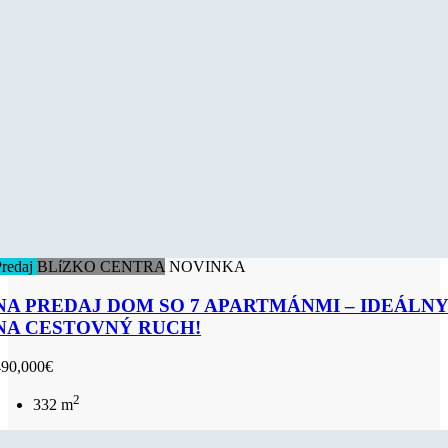
Predaj
BLíZKO CENTRA
NOVINKA
NA PREDAJ DOM SO 7 APARTMÁNMI – IDEÁLN
NA CESTOVNÝ RUCH!
490,000€
2
332 m