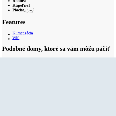
Rooms
1
Kúpeľne
1
Plocha
2
43 m
Features
Klimatizácia
Wifi
Podobné domy, ktoré sa vám môžu páčiť