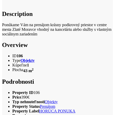
Description
Ponúkame Vám na prenájom krásny podkrovný priestor v centre
mesta Zlaté Moravce vhodný na kanceláriu alebo služby s vlastným
sociálnym zariadením
Overview
ID
106
Type
Objekty
Kúpeľne
1
Plocha
2
43 m
Podrobnosti
Property ID
106
Price
390€
Typ nehnuteľnosti
Objekty
Property Status
Prenájom
Property Label
HORÚCA PONUKA