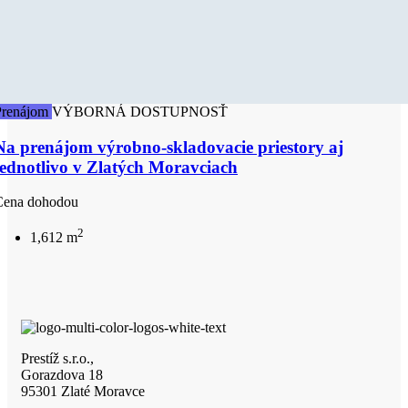
Prenájom
VÝBORNÁ DOSTUPNOSŤ
Na prenájom výrobno-skladovacie priestory aj
jednotlivo v Zlatých Moravciach
Cena dohodou
2
1,612 m
Prestíž s.r.o.,
Gorazdova 18
95301 Zlaté Moravce